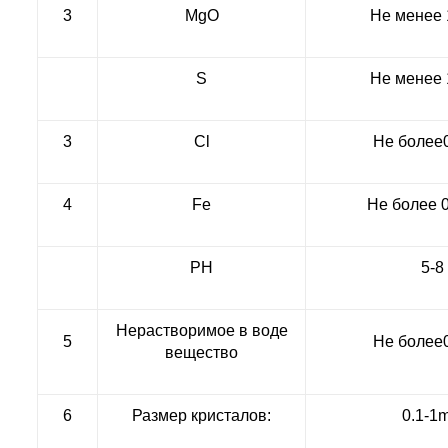
3
MgO
Не менее 
S
Не менее 
3
Cl
Не более
4
Fe
Не более 
PH
5-8
Нерастворимое в воде
5
Не более
вещество
6
Размер кристалов:
0.1-1