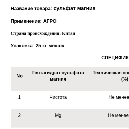
сульфат магния
Название товара
:
Применение: АГРО
Страна происхождения: Китай
Упаковка: 25 кг мешок
СПЕЦИФИК
Гептагидрат сульфата
Техническая с
No
магния
(%)
1
Чистота
Не мене
2
Mg
Не мене