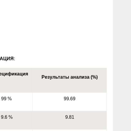
АЦИЯ
:
пецификация
Результаты анализа (%)
е
99
%
99.
69
е
9.
6
%
9.
81