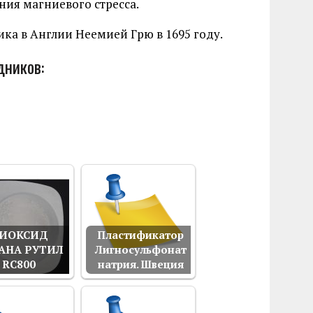
ния магниевого стресса.
ка в Англии Неемией Грю в 1695 году.
дников:
ИОКСИД
Пластификатор
АНА РУТИЛ
Лигносульфонат
RС800
натрия. Швеция